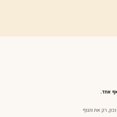
ף אחד.
כון, רק את והגוף