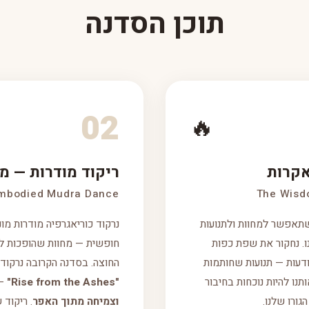
תוכן הסדנה
02
🔥
אקרות
ריקוד מודרות — מ
mbodied Mudra Dance
The Wisd
 שתאפשר למחוות ולתנועות
נרקוד כוריאגרפיה מודרות מו
ו. נחקור את שפת כפות
חופשית — מחוות שהופכות ל
מודעות — תנועות שחותמות
החוצה. בסדנה הקרובה נרקוד 
ותנו להיות נוכחות בחיבור
"Rise from the Ashes"
—
גורו שלנו.
וצמיחה מתוך האפר
. ריקוד 