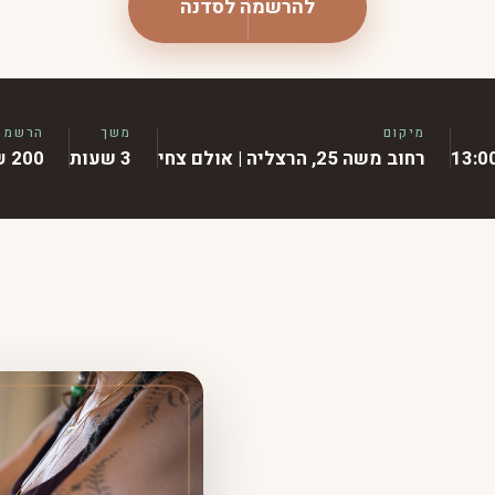
להרשמה לסדנה
מיקום
משך
הרשמה מ
🌟
⏱
📍
רחוב משה 25, הרצליה | אולם צחי
3 שעות
200 ₪