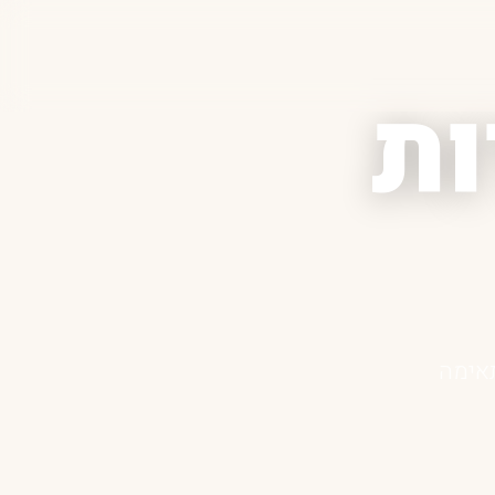
ות
תאימה