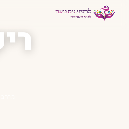
ריק
מרחב ש